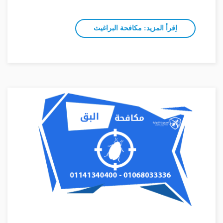
اِقرأ المزيد: مكافحة البراغيث