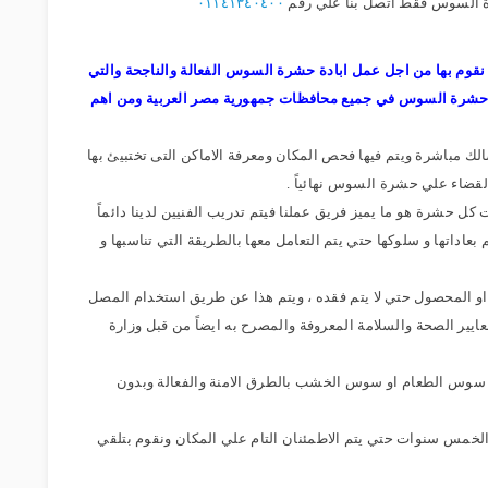
رة السوس فقط اتصل بنا علي رقم
٠١١٤١٣٤٠٤٠٠
تي نقوم بها من اجل عمل ابادة حشرة السوس الفعالة والناجحة والتي
ة حشرة السوس في جميع محافظات جمهورية مصر العربية ومن اهم
تصالك مباشرة ويتم فيها فحص المكان ومعرفة الاماكن التى تختبيئ بها
ضاء علي حشرة السوس نهائياً .
 حشرة هو ما يميز فريق عملنا فيتم تدريب الفنيين لدينا دائماً
اداتها و سلوكها حتي يتم التعامل معها بالطريقة التي تناسبها و
ن او المحصول حتي لا يتم فقده ، ويتم هذا عن طريق استخدام المصل
ايير الصحة والسلامة المعروفة والمصرح به ايضاً من قبل وزارة
 سوس الطعام او سوس الخشب بالطرق الامنة والفعالة وبدون
وح الخمس سنوات حتي يتم الاطمئنان التام علي المكان ونقوم بتلقي