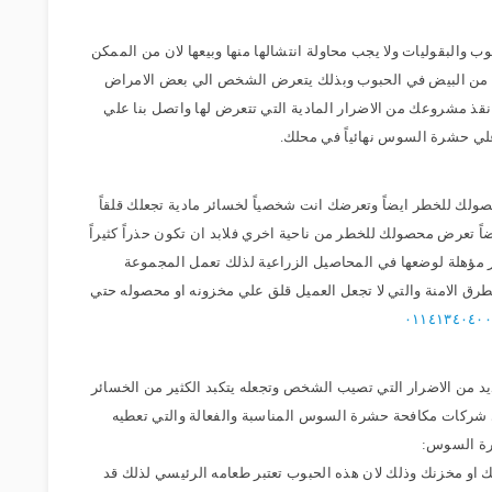
ب والبقوليات ولا يجب محاولة انتشالها منها وبيعها لان من الممكن
داد من البيض في الحبوب وبذلك يتعرض الشخص الي بعض الامراض
نقذ مشروعك من الاضرار المادية التي تتعرض لها واتصل بنا علي
لي حشرة السوس نهائياً في محلك.
ك للخطر ايضاً وتعرضك انت شخصياً لخسائر مادية تجعلك قلقاً
اً تعرض محصولك للخطر من ناحية اخري فلابد ان تكون حذراً كثيراً
ر مؤهلة لوضعها في المحاصيل الزراعية لذلك تعمل المجموعة
طرق الامنة والتي لا تجعل العميل قلق علي مخزونه او محصوله حتي
٠١١٤١٣٤٠٤٠
ديد من الاضرار التي تصيب الشخص وتجعله يتكبد الكثير من الخسائر
حدي شركات مكافحة حشرة السوس المناسبة والفعالة والتي تعطيه
شرة السوس:
لك او مخزنك وذلك لان هذه الحبوب تعتبر طعامه الرئيسي لذلك قد