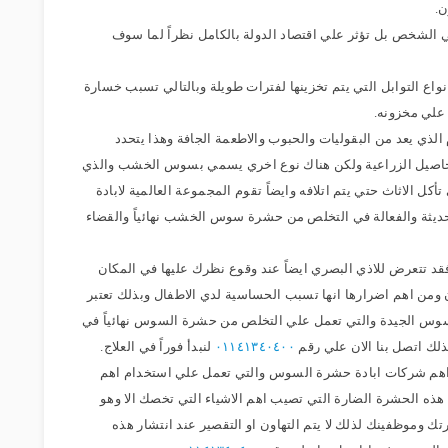
ن.
لي الشخص بل تؤثر علي اقتصاد الدولة بالكامل نظراً لما سوف
اع التوابل التي يتم تخزينها لفترات طويلة وبالتالي تسبب خسارة
 علي مخزونه.
ذي يعد من البقوليات والحبوب والاطعمة الجافة وهذا يتحدد
محاصيل الزراعية ولكن هناك نوع اخري يسمي بسوس الخشب والذي
 الاثاث حتي يتم اتلافه وايضاً تقوم المجموعة العالمية لابادة
ديثة والفعالة في التخلص من حشرة سوس الخشب نهائياً والقضاء
د تتعرض للاذي البصري ايضاً عند وقوع نظرك عليها في المكان
ن ومن اهم اضرارها انها تسبب الحساسية لدي الاطفال وبذلك تعتبر
وس الجيدة والتي تعمل علي التخلص من حشرة السوس نهائياً في
لك اتصل بنا الان علي رقم
٠١١٤١٣٤٠٤٠٠
لنبدأ فوراً في العلاج.
ن اهم شركات ابادة حشرة السوس والتي تعمل علي استخدام اهم
من هذه الحشرة الضارة التي تصيب اهم الاشياء التي تخصك الا وهو
 وموظفينك لذلك لا يتم التهاون او التقصير عند انتشار هذه