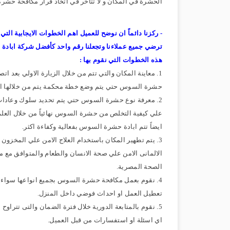
الحشرة في المكان و لا تتأخر في اتخاذ قرار مكافحة حش
- ركزنا دائماً ان نوضح للعميل اهم الخطوات الايجابية ال
ترضي جميع عملاءنا وتجعلنا رقم واحد كأفضل شركة اباد
هذه الخطوات التي نقوم بها :
1. معاينة المكان والتي تتم من خلال الزيارة الاولي بعد ا
حشرة السوس حتي يتم وضع خطة محكمة يتم من خلالها الق
2. معرفة نوع حشرة السوس حتي يتم تحديد سلوك وعادات كل
علي كيفية التخلص من حشرة السوس نهائياً من خلال العلم بع
ايضاً تتم ابادة حشرة السوس بفعالية وكفاءة اكثر.
3. يتم تطهير المكان باستخدام العلاج الامن علي المخزو
الالمانى الامن علي صحة الانسان والطعام والمتوافق مع مع
الصحة المصرية.
4. نقوم بعمل مكافحة حشرة السوس بجميع انواعها سواء
تعطيل العمل او احداث فوضي داخل المنزل.
5. نقوم بالمتابعة الدورية خلال فترة الضمان والتى تترا
اي اسئلة او استفسارات من قبل العميل.