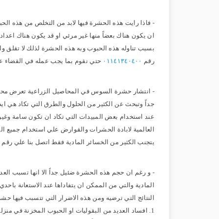
- فاذا رايت هذه الحشرة فيها لابد من التخلص من هذه الحبو
ان يكون هناك بعضاً منها غير مرئي او قد يكون هناك اع
بسبب تناوله هذه الحبوب وبه هذه الحشرة لذلك لا تقلق وا
رقم
٠١١٤١٣٤٠٤٠٠
حتي نقوم بما يجب عمله في القضاء ع
- انتشار حشرة السوس في المحاصيل الزراعية تعرض محصول
جداً وتبحث عن الكثير من الحلول والطرق التي تكاد هي ايض
عند استخدام بعض المبيدات التي تكاد ان تكون سامة وغي
العالمية لابادة الحشرات والقوارض علي استخدام جميع ال
يتجنب الكثير من الخسائر المادية فقط اتصل بنا علي رقم
٠
- و رغم ان حجم هذه الحشرة ضئيل جداً الا انها تسبب الع
المادية والتي من الممكن ان يتفاداها عند الاستعانة با
النتائج التي ترضيه ومن هذه الاضرار التي تتسبب فيها ح
1. افساد العديد من البقوليات او الحبوب المخزنة في منز