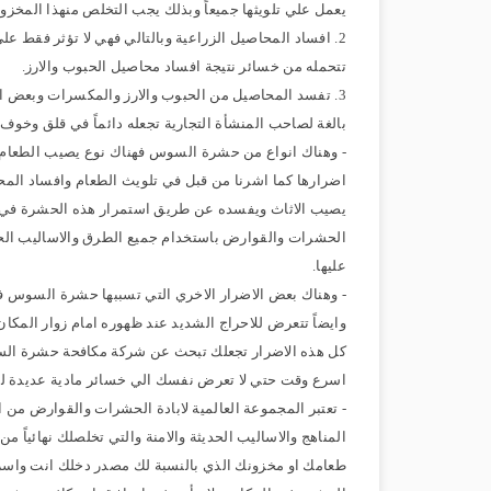
يعمل علي تلويثها جميعاً وبذلك يجب التخلص منهذا المخزو
2. افساد المحاصيل الزراعية وبالتالي فهي لا تؤثر فقط ع
تتحمله من خسائر نتيجة افساد محاصيل الحبوب والارز.
3. تفسد المحاصيل من الحبوب والارز والمكسرات وبعض انو
بالغة لصاحب المنشأة التجارية تجعله دائماً في قلق وخوف
- وهناك انواع من حشرة السوس فهناك نوع يصيب الطعام ال
اضرارها كما اشرنا من قبل في تلويث الطعام وافساد ال
يصيب الاثاث ويفسده عن طريق استمرار هذه الحشرة في تأكل
الحشرات والقوارض باستخدام جميع الطرق والاساليب الح
عليها.
- وهناك بعض الاضرار الاخري التي تسببها حشرة السوس فق
وايضاً تتعرض للاحراج الشديد عند ظهوره امام زوار المكا
كل هذه الاضرار تجعلك تبحث عن شركة مكافحة حشرة الس
اسرع وقت حتي لا تعرض نفسك الي خسائر مادية عديدة لذ
- تعتبر المجموعة العالمية لابادة الحشرات والقوارض م
المناهج والاساليب الحديثة والامنة والتي تخلصلك نهائياً 
طعامك او مخزونك الذي بالنسبة لك مصدر دخلك انت واسرتك