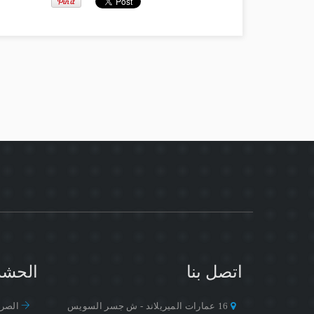
اتصل بنا
الحشر
16 عمارات الميريلاند - ش جسر السويس
الصرا