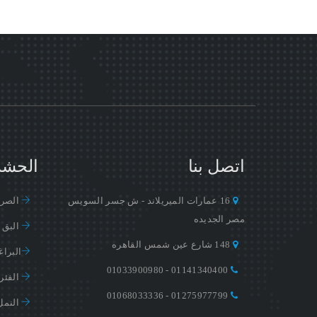
اتصل بنا
الحشر
16 عمارات الميريلاند - ش جسر السويس
الصرا
مصر الجديده
البق
148 شارع عين شمس القاهره
البرا
01141340400 - 01033900980
الفئر
01275977799 - 01068033336
النمل